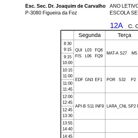
Esc. Sec. Dr. Joaquim de Carvalho
ANO LETIVO
P-3080 Figueira da Foz
ESCOLA SE
12A
C. 
Segunda
Terça
8:30
9:15
QUI
L03
FQ8
MAT-A
S27
M5
FIS
L06
FQ9
9:15
10:00
10:15
11:00
EDF
GN3
EF1
POR
S32
P2
11:00
11:45
12:00
12:45
API-B
S11
INF9
LARA_CNL
SP2
12:45
13:30
13:55
14:40
14:45