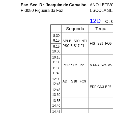
Esc. Sec. Dr. Joaquim de Carvalho
ANO LETIVO
P-3080 Figueira da Foz
ESCOLA SE
12D
C. 
Segunda
Terça
8:30
9:15
API-B
S09
INF1
FIS
S29
FQ9
PSC-B
S17
F1
9:15
10:00
10:15
11:00
POR
S02
P2
MAT-A
S24
M5
11:00
11:45
12:00
ADT
S18
FQ9
12:45
EDF
GN3
EF6
12:45
13:30
13:55
14:40
14:45