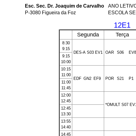
Esc. Sec. Dr. Joaquim de Carvalho
ANO LETIVO
P-3080 Figueira da Foz
ESCOLA SE
12E1
Segunda
Terça
8:30
9:15
DES-A
S03
EV1
OAR
S06
EV
9:15
10:00
10:15
11:00
EDF
GN2
EF9
POR
S21
P1
11:00
11:45
12:00
12:45
*OMULT
S07
EV
12:45
13:30
13:55
14:40
14:45