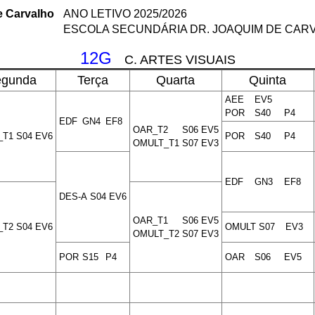
e Carvalho
ANO LETIVO 2025/2026
ESCOLA SECUNDÁRIA DR. JOAQUIM DE CAR
12G
C. ARTES VISUAIS
egunda
Terça
Quarta
Quinta
AEE
EV5
POR
S40
P4
EDF
GN4
EF8
OAR_T2
S06
EV5
_T1
S04
EV6
POR
S40
P4
OMULT_T1
S07
EV3
EDF
GN3
EF8
DES-A
S04
EV6
OAR_T1
S06
EV5
_T2
S04
EV6
OMULT
S07
EV3
OMULT_T2
S07
EV3
POR
S15
P4
OAR
S06
EV5