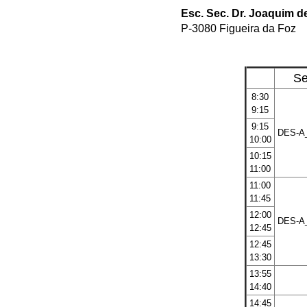
Esc. Sec. Dr. Joaquim d
P-3080 Figueira da Foz
S
8:30
9:15
9:15
DES-A
10:00
10:15
11:00
11:00
11:45
12:00
DES-A
12:45
12:45
13:30
13:55
14:40
14:45