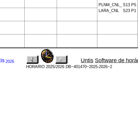
PLNM_CNL_
S13
P5
LARA_CNL
S23
P1
is
Untis
Software de horá
2026
HORARIO 2025/2026 DB~401470~2025-2026~2