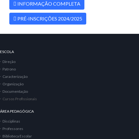
INFORMAÇÃO COMPLETA
PRÉ-INSCRIÇÕES 2024/2025
ESCOLA
Direção
Patrono
Caracterização
Organização
Documentação
Cursos Profissionais
ÁREA PEDAGÓGICA
Disciplinas
Professores
Biblioteca Escolar