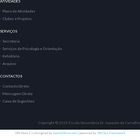
ATIVIDADES
Plano de Atividades
Clubes e Projetos
SERVIÇOS
Secretaria
Serviços de Psicologia e Orientação
Refeitório
Arquivo
CONTACTOS
Contacto Direto
Mensagem Direta
Caixa de Sugestões
Copyright © 2019 Escola Secundária Dr. Joaquim de Carvalho
JSN Dona 2 is designed by
JoomlaShine.com
| powered by
JSN Sun Framework