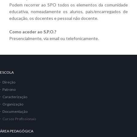
Podem recorrer ao SPO todos os elementos da comunidade
educativa, nomeadamente os alunos, pais/encarregados de
educação, os docentes e pessoal não docente.
Como aceder ao S.P.O.?
Presencialmente, via email ou telefonicamente.
ESCOLA
Direção
Patrono
Caracterização
Organização
Documentação
Cursos Profissionais
ÁREA PEDAGÓGICA