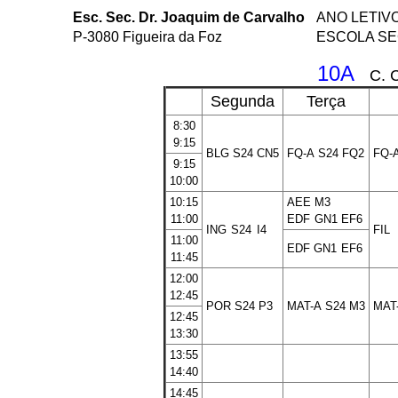
Esc. Sec. Dr. Joaquim de Carvalho
ANO LETIVO
P-3080 Figueira da Foz
ESCOLA SE
10A
C. 
Segunda
Terça
8:30
9:15
BLG
S24
CN5
FQ-A
S24
FQ2
FQ-
9:15
10:00
10:15
AEE
M3
11:00
EDF
GN1
EF6
ING
S24
I4
FIL
11:00
EDF
GN1
EF6
11:45
12:00
12:45
POR
S24
P3
MAT-A
S24
M3
MAT
12:45
13:30
13:55
14:40
14:45