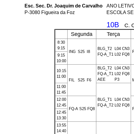
Esc. Sec. Dr. Joaquim de Carvalho
ANO LETIVO
P-3080 Figueira da Foz
ESCOLA SE
10B
C. 
Segunda
Terça
8:30
9:15
BLG_T2
L04
CN3
ING
S25
I8
F
FQ-A_T1
L02
FQ8
9:15
10:00
BLG_T2
L04
CN3
10:15
FQ-A_T1
L02
FQ8
11:00
AEE
P3
FIL
S25
F6
11:00
11:45
12:00
BLG_T1
L04
CN3
12:45
FQ-A_T2
L02
FQ8
FQ-A
S25
FQ8
12:45
13:30
13:55
14:40