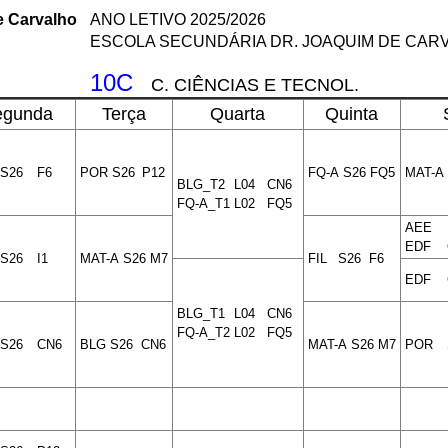
e Carvalho
ANO LETIVO 2025/2026
ESCOLA SECUNDÁRIA DR. JOAQUIM DE CAR
10C
C. CIÊNCIAS E TECNOL.
egunda
Terça
Quarta
Quinta
S26
F6
POR
S26
P12
FQ-A
S26
FQ5
MAT-A
BLG_T2
L04
CN6
FQ-A_T1
L02
FQ5
AEE
EDF
S26
I1
MAT-A
S26
M7
FIL
S26
F6
EDF
BLG_T1
L04
CN6
FQ-A_T2
L02
FQ5
S26
CN6
BLG
S26
CN6
MAT-A
S26
M7
POR