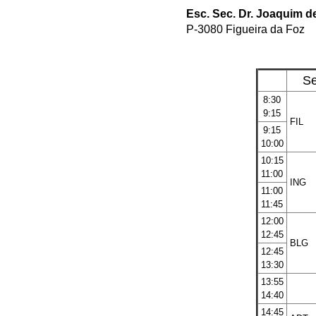
Esc. Sec. Dr. Joaquim d
P-3080 Figueira da Foz
S
8:30
9:15
FIL
9:15
10:00
10:15
11:00
ING
11:00
11:45
12:00
12:45
BLG
12:45
13:30
13:55
14:40
14:45