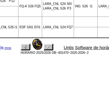
S26
P12
LARA_CNL
S24
M3
FQ-A
S26
FQ5
ING
S26
I1
LARA_
LARA_CNL
S26
P3
_CNL
S26
I1
EDF
GN1
EF6
LARA_CNL
S24
FQ7
is
Untis
Software de horá
2026
HORARIO 2025/2026 DB~401470~2025-2026~2