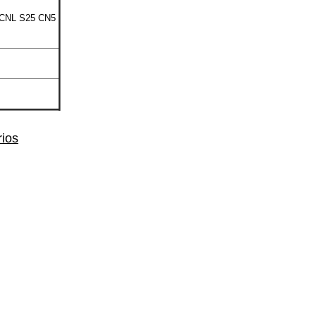
CNL
S25
CN5
rios