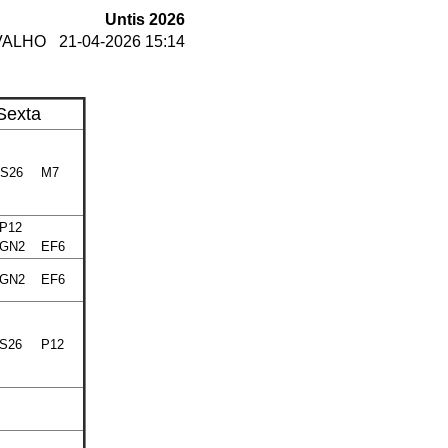
Untis 2026
VALHO
21-04-2026 15:14
Sexta
S26
M7
P12
GN2
EF6
GN2
EF6
S26
P12