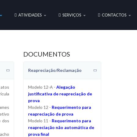
ATIVIDADES
SERVIÇOS
CONTACTOS
DOCUMENTOS
Reapreciação/Reclamação
atos
Modelo 12-A -
Alegação
ícula
justificativa de reapreciação de
prova
xames
Modelo 12 -
Requerimento para
etivo
reapreciação de prova
e dos
Modelo 11 -
Requerimento para
reapreciação não automática de
pacho
prova final