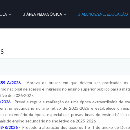
OLA
ÁREA PEDAGÓGICA
ALUNOS/ENC. EDUCAÇÃO
S
359-A/2026
- Aprova os prazos em que devem ser praticados os 
rso nacional de acesso e ingresso no ensino superior público para a matr
etivo de 2026-2027.
/2026
- Prevê e regula a realização de uma época extraordinária de e
o ensino secundário no ano letivo de 2025-2026 e estabelece o resp
o o calendário da época especial das provas finais do ensino básico 
nais do ensino secundário no ano letivo de 2025-2026.
48-B/2026
- Procede à alteração dos quadros I e II do anexo do Des