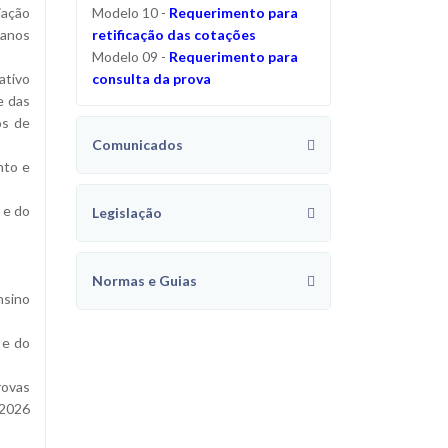
iação
Modelo 10 -
Requerimento para
 anos
retificação das cotações
Modelo 09 -
Requerimento para
ativo
consulta da prova
e das
os de
Comunicados
nto e
 e do
Legislação
Normas e Guias
nsino
 e do
rovas
-2026