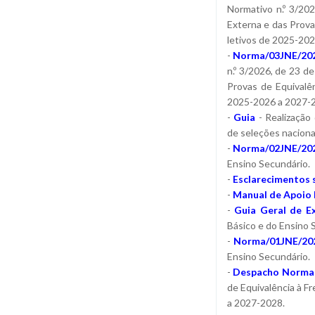
Normativo n.º 3/20
Externa e das Prova
letivos de 2025-20
-
Norma/03JNE/20
n.º 3/2026, de 23 d
Provas de Equivalê
2025-2026 a 2027-
-
Guia
- Realização
de seleções naciona
-
Norma/02JNE/20
Ensino Secundário.
-
Esclarecimentos s
-
Manual de Apoio 
-
Guia Geral de E
Básico e do Ensino 
-
Norma/01JNE/20
Ensino Secundário.
-
Despacho Normati
de Equivalência à F
a 2027-2028.