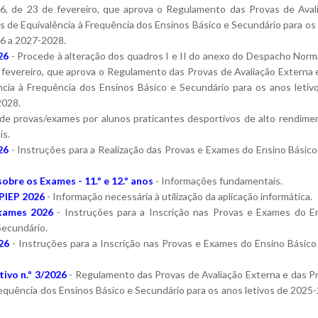
26, de 23 de fevereiro, que aprova o Regulamento das Provas de Aval
s de Equivalência à Frequência dos Ensinos Básico e Secundário para os
26 a 2027-2028.
26
- Procede à alteração dos quadros I e II do anexo do Despacho Norm
e fevereiro, que aprova o Regulamento das Provas de Avaliação Externa 
ncia à Frequência dos Ensinos Básico e Secundário para os anos letiv
2028.
 de provas/exames por alunos praticantes desportivos de alto rendime
is.
26
- Instruções para a Realização das Provas e Exames do Ensino Básico
obre os Exames - 11.º e 12.º anos
- Informações fundamentais.
PIEP 2026
- Informação necessária à utilização da aplicação informática.
xames 2026
- Instruções para a Inscrição nas Provas e Exames do E
Secundário.
26
- Instruções para a Inscrição nas Provas e Exames do Ensino Básico
vo n.º 3/2026
- Regulamento das Provas de Avaliação Externa e das P
requência dos Ensinos Básico e Secundário para os anos letivos de 2025