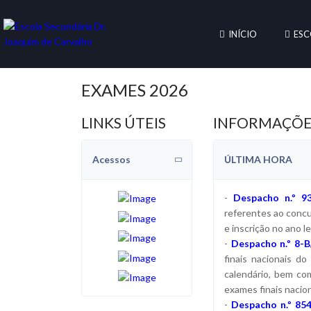
INÍCIO
ESC
EXAMES 2026
LINKS ÚTEIS
INFORMAÇÕE
Acessos
ÚLTIMA HORA
-
Despacho n.º 9
referentes ao concu
e inscrição no ano l
-
Despacho n.º 8-B
finais nacionais d
calendário, bem com
exames finais nacio
-
Despacho n.º 85