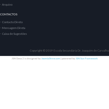
Arquivo
CONTACTOS
Contacto Direto
Mensagem Direta
Caixa de Sugestões
Copyright © 2019 Escola Secundária Dr. Joaquim de Carvalho
JSN Dona 2 is designed by
JoomlaShine.com
| powered by
JSN Sun Framework