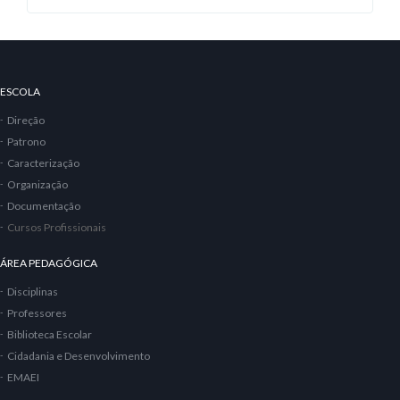
ESCOLA
Direção
Patrono
Caracterização
Organização
Documentação
Cursos Profissionais
ÁREA PEDAGÓGICA
Disciplinas
Professores
Biblioteca Escolar
Cidadania e Desenvolvimento
EMAEI