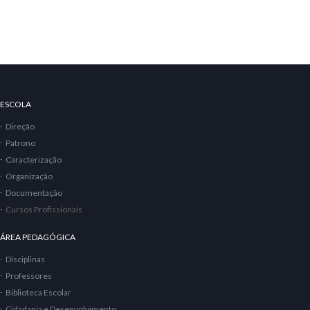
ESCOLA
Direção
Patrono
Caracterização
Organização
Documentação
Cursos Profissionais
ÁREA PEDAGÓGICA
Disciplinas
Professores
Biblioteca Escolar
Cidadania e Desenvolvimento