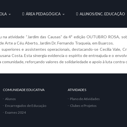
OLA
ÁREA PEDAGÓGICA
ALUNOS/ENC. EDUCAÇÃO
pou na atividade “Jardim das Causas” da 4ª edição OUTUBRO ROSA, so
de Arte a Céu Aberto, Jardim Dr. Fernando Traqueia, em Buarcos.
 superiores e assistentes operacionais, destacando-se Cecília Vale, Cris
Susana Costa. Esta sinergia evidencia o espírito de entreajuda e o envo
a comunidade, reforçando valores de solidariedade e apoio à luta contra 
COMUNIDADE EDUCATIVA
ATIVIDADES
Alunos
Plano de Atividades
Encarregados de Educação
Clubes e Projetos
Exames 2024