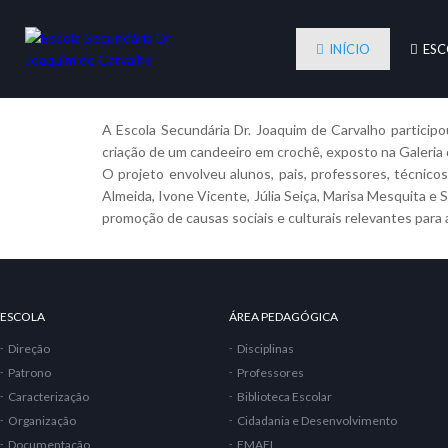
INÍCIO
ESC
A Escola Secundária Dr. Joaquim de Carvalho partici
criação de um candeeiro em crochê, exposto na Galeria 
O projeto envolveu alunos, pais, professores, técnicos
Almeida, Ivone Vicente, Júlia Seiça, Marisa Mesquita e 
promoção de causas sociais e culturais relevantes para 
ESCOLA
ÁREA PEDAGÓGICA
Direção
Disciplinas
Patrono
Professores
Caracterização
Biblioteca Escolar
Organização
Cidadania e Desenvolvimento
Documentação
EMAEI