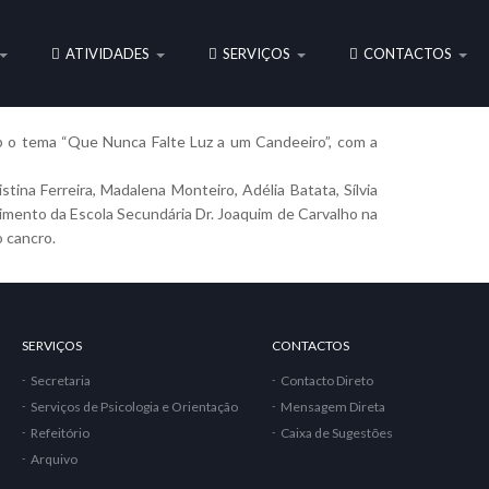
ATIVIDADES
SERVIÇOS
CONTACTOS
b o tema “Que Nunca Falte Luz a um Candeeiro”, com a
tina Ferreira, Madalena Monteiro, Adélia Batata, Sílvia
lvimento da Escola Secundária Dr. Joaquim de Carvalho na
o cancro.
SERVIÇOS
CONTACTOS
Secretaria
Contacto Direto
Serviços de Psicologia e Orientação
Mensagem Direta
Refeitório
Caixa de Sugestões
Arquivo