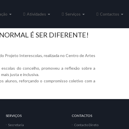
ação
Atividades
Serviços
Contactos
NORMAL É SER DIFERENTE!
 do Projeto Interescolas, realizada no Centro de Artes
 escolas do concelho, promoveu a reflexão sobre a
ais justa e inclusiva.
os alunos, reforçando o compromisso coletivo com a
SERVIÇOS
CONTACTOS
Secretaria
Contacto Direto