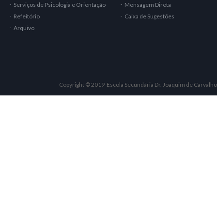
Serviços de Psicologia e Orientação
Mensagem Direta
Refeitório
Caixa de Sugestões
Arquivo
Copyright © 2019 Escola Secundária Dr. Joaquim de Carvalho