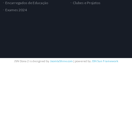
Encarregados de Educação
Clubes e Projetos
Exames 2024
JSN Dona 2 is designed by
JoomlaShine.com
| powered by
JSN Sun Framework