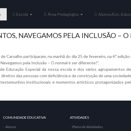
o
Escola
Área Pedagógica
Alunos/Enc. Educ
NTOS, NAVEGAMOS PELA INCLUSÃO – O 
 de Carvalho participaram, na manhã do dia 25 de fevereiro, na 4.ª edição
, Navegamos pela Inclusão – O normal é ser diferente!”.
s de Educação Especial da nossa escola e dos vários agrupamentos de
 direitos das pessoas com deficiência e da construção de uma sociedade m
estemunhos institucionais e momentos artísticos protagonizados pel
COMUNIDADE EDUCATIVA
ATIVIDADES
Alunos
Plano de Atividades