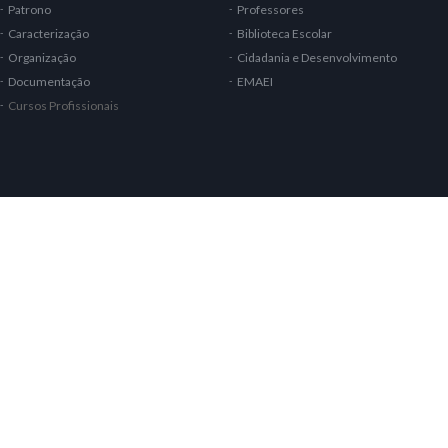
Patrono
Professores
Caracterização
Biblioteca Escolar
Organização
Cidadania e Desenvolvimento
Documentação
EMAEI
Cursos Profissionais