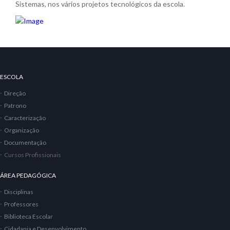
Sistemas, nos vários projetos tecnológicos da escola.
ESCOLA
Direção
Patrono
Caracterização
Organização
Documentação
Cursos Profissionais
ÁREA PEDAGÓGICA
Disciplinas
Professores
Biblioteca Escolar
Cidadania e Desenvolvimento