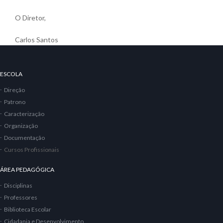
O Diretor,
Carlos Santos
ESCOLA
Direção
Patrono
Caracterização
Organização
Documentação
Cursos Profissionais
ÁREA PEDAGÓGICA
Disciplinas
Professores
Biblioteca Escolar
Cidadania e Desenvolvimento