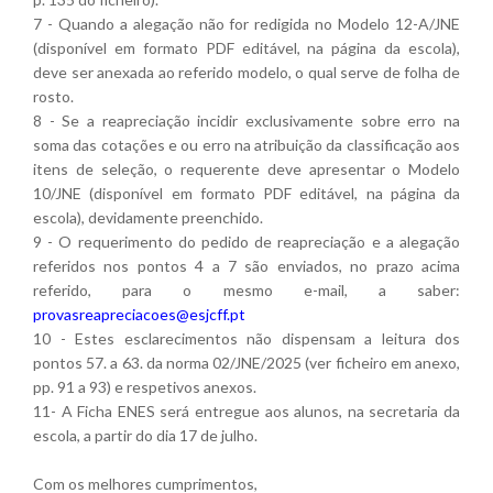
7 - Quando a alegação não for redigida no Modelo 12-A/JNE
(disponível em formato PDF editável, na página da escola),
deve ser anexada ao referido modelo, o qual serve de folha de
rosto.
8 - Se a reapreciação incidir exclusivamente sobre erro na
soma das cotações e ou erro na atribuição da classificação aos
itens de seleção, o requerente deve apresentar o Modelo
10/JNE (disponível em formato PDF editável, na página da
escola), devidamente preenchido.
9 - O requerimento do pedido de reapreciação e a alegação
referidos nos pontos 4 a 7 são enviados, no prazo acima
referido, para o mesmo e-mail, a saber:
provasreapreciacoes@esjcff.pt
10 - Estes esclarecimentos não dispensam a leitura dos
pontos 57. a 63. da norma 02/JNE/2025 (ver ficheiro em anexo,
pp. 91 a 93) e respetivos anexos.
11- A Ficha ENES será entregue aos alunos, na secretaria da
escola, a partir do dia 17 de julho.
Com os melhores cumprimentos,