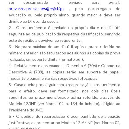
ser descarregado e enviado para e-mail:
provasreapreciacoes@esjcff.pt
, pelo encarregado de
educação ou pelo próprio aluno, quando maior, e deve ser
dirigido ao Diretor da escola.
2 - O requerimento é enviado no próprio dia e no dia útil
seguinte ao da publicação da respetiva classificação, servindo
este de recibo a devolver ao requerente.
3 - No prazo máximo de um dia útil, após o prazo referido no
número anterior, são facultados aos alunos as cópias da prova
realizada, em suporte digital (formato pdf);
4 - Relativamente aos exames e Desenho A (706) e Geometria
Descritiva A (708), as cópias serão em suporte de papel,
mediante o pagamento das respetivas fotocópias;
5 - Caso queira prosseguir com a reapreciação, o requerimento
para o efeito, deve ser formalizado, nos dois dias úteis
seguintes ao prazo mencionado acima referido, através do
Modelo 12/JNE (ver Norma 02, p. 134 do ficheiro), dirigido ao
Presidente do JNE.
6 - O pedido de reapreciação é acompanhado de alegação
justificativa, a apresentar no Modelo 12-A/JNE (ver Norma 02,
p. 135 do ficheiro).