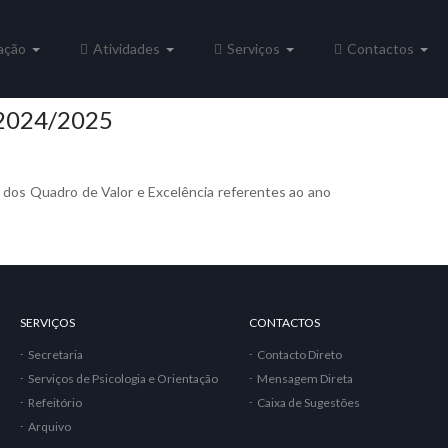
ação
Atividades
Serviços
Contactos
2024/2025
s dos Quadro de Valor e Excelência referentes ao ano
24/2025
SERVIÇOS
CONTACTOS
Secretaria
Contacto Direto
Serviços de Psicologia e Orientação
Mensagem Direta
Refeitório
Caixa de Sugestões
Arquivo