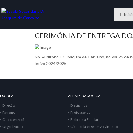
Iníci
CERIMÓNIA DE ENTREGA DOS
No Auditório Dr. Joaquim de Carvalho, no dia 25 de 
letivo 2024/2025.
CERIMÓ
ESCOLA
ÁREA PEDAGÓGICA
Direção
Disciplinas
Patrono
Professores
Caracterização
Biblioteca Escolar
Organização
Cidadania e Desenvolvimento