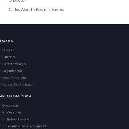
O Diretor,
Carlos Alberto Pais dos Santos
ESCOLA
Direção
Patrono
Caracterização
Organização
Documentação
Cursos Profissionais
ÁREA PEDAGÓGICA
Disciplinas
Professores
Biblioteca Escolar
Cidadania e Desenvolvimento