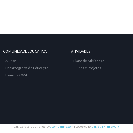
COMUNIDADE EDUCATIVA
ATIVIDADES
Alunos
Plano de Atividades
Encarregados de Educação
Clubes e Projetos
Exames 2024
JSN Dona 2 is designed by
JoomlaShine.com
| powered by
JSN Sun Framework