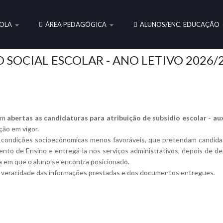
OLA
ÁREA PEDAGÓGICA
ALUNOS/ENC. EDUCAÇÃO
 SOCIAL ESCOLAR - ANO LETIVO 2026/
am
abertas as candidaturas para atribuição de subsídio escolar - au
ção em vigor.
condições socioecónomicas menos favoráveis, que pretendam candidata
mento de Ensino e entregá-la nos serviços administrativos, depois de 
a em que o aluno se encontra posicionado.
 veracidade das informações prestadas e dos documentos entregues.