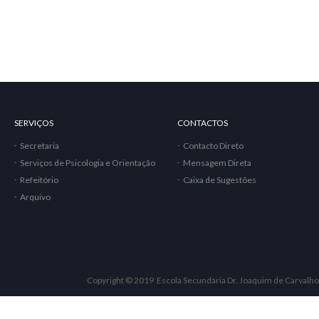
SERVIÇOS
CONTACTOS
Secretaria
Contacto Direto
Serviços de Psicologia e Orientação
Mensagem Direta
Refeitório
Caixa de Sugestões
Arquivo
Copyright © 2019 Escola Secundária Dr. Joaquim de Carvalho