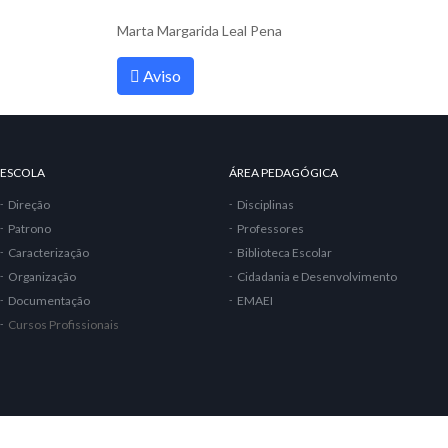
Marta Margarida Leal Pena
Aviso
ESCOLA
ÁREA PEDAGÓGICA
Direção
Disciplinas
Patrono
Professores
Caracterização
Biblioteca Escolar
Organização
Cidadania e Desenvolvimento
Documentação
EMAEI
Cursos Profissionais