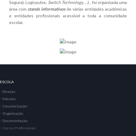
Segura), Logicpulse,
Switch Technology, …
) , foi organizada uma
área com
stands informativos
de várias entidades académicas
e entidades profissionais acessível a toda a comunidade
escolar.
ESCOLA
Direção
Patrono
Caracterização
Organização
Documentação
Cursos Profissionais