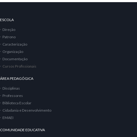
ESCOLA
Direção
Patrono
Caracterização
Organização
Documentação
Cursos Profissionais
ÁREA PEDAGÓGICA
Disciplinas
Professores
Biblioteca Escolar
Cidadania e Desenvolvimento
EMAEI
COMUNIDADE EDUCATIVA