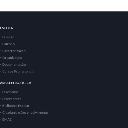
ESCOLA
Direção
Patrono
Caracterização
Organização
Documentação
Cursos Profissionais
ÁREA PEDAGÓGICA
Disciplinas
Professores
Biblioteca Escolar
Cidadania e Desenvolvimento
EMAEI