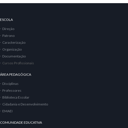
ESCOLA
Direção
Patrono
Caracterização
Organização
Documentação
Cursos Profissionais
ÁREA PEDAGÓGICA
Disciplinas
Professores
Biblioteca Escolar
Cidadania e Desenvolvimento
EMAEI
COMUNIDADE EDUCATIVA