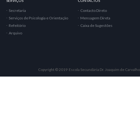
SERVIÇOS
CONTACTOS
Secretaria
Contacto Direto
Serviços de Psicologia e Orientação
Mensagem Direta
Refeitório
Caixa de Sugestões
Arquivo
Copyright © 2019 Escola Secundária Dr. Joaquim de Carvalho