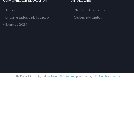
COMUNIDADE EDUCATIVA
ATIVIDADES
Alunos
Plano de Atividades
Encarregados de Educação
Clubes e Projetos
Exames 2024
JSN Dona 2 is designed by
JoomlaShine.com
| powered by
JSN Sun Framework