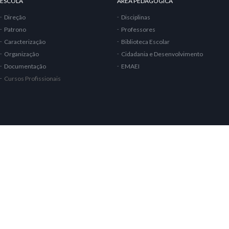
ESCOLA
ÁREA PEDAGÓGICA
Direção
Disciplinas
Patrono
Professores
Caracterização
Biblioteca Escolar
Organização
Cidadania e Desenvolvimento
Documentação
EMAEI
Cursos Profissionais