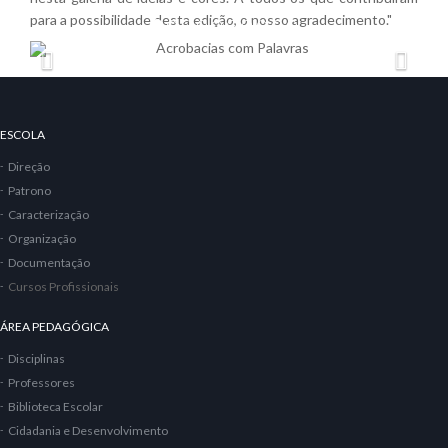
para a possibilidade desta edição, o nosso agradecimento."
Acrobacias com Palavras
ESCOLA
Direção
Patrono
Caracterização
Organização
Documentação
Cursos Profissionais
ÁREA PEDAGÓGICA
Disciplinas
Professores
Biblioteca Escolar
Cidadania e Desenvolvimento