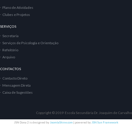
Plano de Atividades
Clubes e Projetos
SERVIÇOS
Secretaria
Serviços de Psicologia e Orientação
Refeitório
Arquivo
CONTACTOS
Contacto Direto
Mensagem Direta
Caixa de Sugestões
Copyright © 2019 Escola Secundária Dr. Joaquim de Carvalho
JSN Dona 2 is designed by
JoomlaShine.com
| powered by
JSN Sun Framework