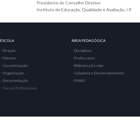
Presidente do Conselho Diretivo
Instituto de Educação, Qualidade e Avaliação, I.P.
ESCOLA
ÁREA PEDAGÓGICA
Direção
Disciplinas
Patrono
Professores
Caracterização
Biblioteca Escolar
Organização
Cidadania e Desenvolvimento
Documentação
EMAEI
Cursos Profissionais