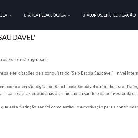
OLA
ÁREA PEDAGÓGICA
ALUNOS/ENC. EDUCAÇÃO
SAUDÁVEL'
a ou Escola não agrupada
s e felicitações pela conquista do ´Selo Escola Saudável´ – nível inter
em como a versão digital do Selo Escola Saudável atribuído. Esta disti
nas suas práticas quotidianas a promoção da saúde e do bem-estar da c
e esta distinção servirá como estímulo e motivação para a continuidad