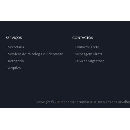
SERVIÇOS
CONTACTOS
Secretaria
Contacto Direto
Serviços de Psicologia e Orientação
Mensagem Direta
Refeitório
Caixa de Sugestões
Arquivo
Copyright © 2019 Escola Secundária Dr. Joaquim de Carvalho