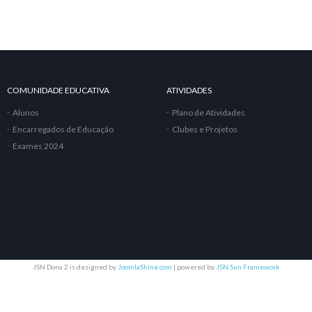
COMUNIDADE EDUCATIVA
ATIVIDADES
Alunos
Plano de Atividades
Encarregados de Educação
Clubes e Projetos
Exames 2024
JSN Dona 2 is designed by
JoomlaShine.com
| powered by
JSN Sun Framework