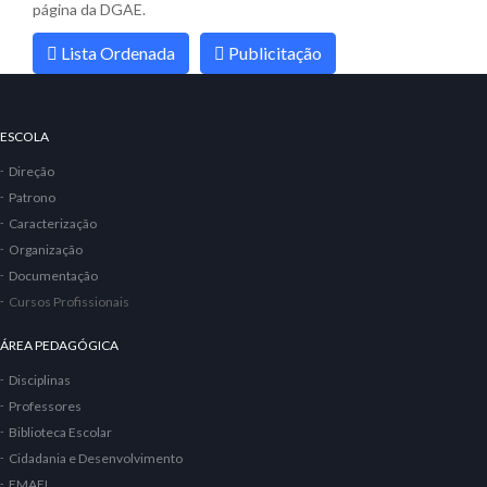
página da DGAE.
Lista Ordenada
Publicitação
ESCOLA
Direção
Patrono
Caracterização
Organização
Documentação
Cursos Profissionais
ÁREA PEDAGÓGICA
Disciplinas
Professores
Biblioteca Escolar
Cidadania e Desenvolvimento
EMAEI