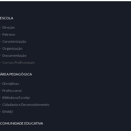
ESCOLA
Direção
Patrono
Caracterização
Organização
Documentação
Cursos Profissionais
ÁREA PEDAGÓGICA
Disciplinas
Professores
Biblioteca Escolar
Cidadania e Desenvolvimento
EMAEI
COMUNIDADE EDUCATIVA