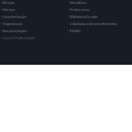
Direção
Disciplinas
Patrono
Professores
Caracterização
Biblioteca Escolar
Organização
Cidadania e Desenvolvimento
Documentação
EMAEI
Cursos Profissionais