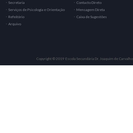
Secretaria
Contacto Direto
Serviços de Psicologia e Orientação
Mensagem Direta
Refeitório
Caixa de Sugestões
Arquivo
Copyright © 2019 Escola Secundária Dr. Joaquim de Carvalho