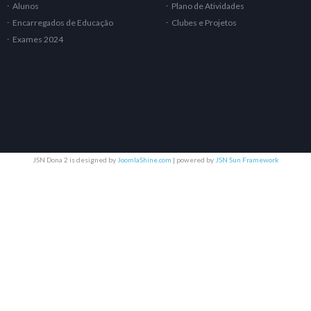
Alunos
Plano de Atividades
Encarregados de Educação
Clubes e Projetos
Exames 2024
JSN Dona 2 is designed by
JoomlaShine.com
| powered by
JSN Sun Framework