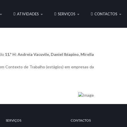
ATIVIDADES
SERVIÇOS
CONTACTOS
 do
11.º H: Andreia Vacuvile, Daniel Ibiapino, Mirella
o em Contexto de Trabalho (estágios) em empresas da
SERVIÇOS
CONTACTOS