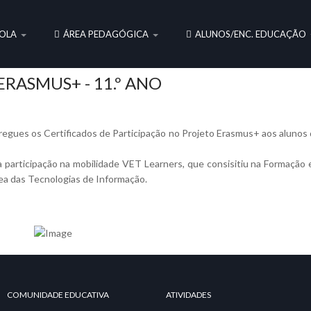
OLA
ÁREA PEDAGÓGICA
ALUNOS/ENC. EDUCAÇÃO
RASMUS+ - 11.º ANO
regues os Certificados de Participação no Projeto Erasmus+ aos alunos
a participação na mobilidade VET Learners, que consisitiu na Formaçã
ea das Tecnologias de Informação.
COMUNIDADE EDUCATIVA
ATIVIDADES