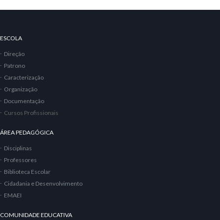
ESCOLA
Direção
Patrono
Caracterização
Organização
Documentação
Cursos Profissionais
ÁREA PEDAGÓGICA
Disciplinas
Professores
Biblioteca Escolar
Cidadania e Desenvolvimento
EMAEI
COMUNIDADE EDUCATIVA