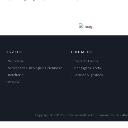
SERVIÇOS
CONTACTOS
Secretaria
Contacto Direto
Serviços de Psicologia e Orientação
Mensagem Direta
Refeitório
Caixa de Sugestões
Arquivo
Copyright © 2019 Escola Secundária Dr. Joaquim de Carvalho