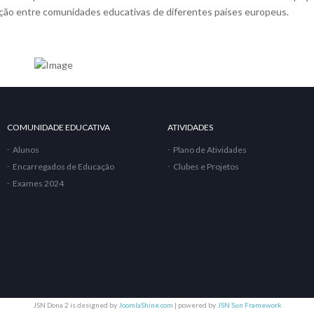
oração entre comunidades educativas de diferentes países europeus.
COMUNIDADE EDUCATIVA
ATIVIDADES
Alunos
Plano de Atividades
Encarregados de Educação
Clubes e Projetos
Exames 2024
JSN Dona 2 is designed by
JoomlaShine.com
| powered by
JSN Sun Framework