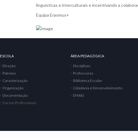
linguísticas e interculturais e incentivando a colab
Equipa Erasmus+
ESCOLA
ÁREA PEDAGÓGICA
Direção
Disciplinas
Patrono
Professores
Caracterização
Biblioteca Escolar
Organização
Cidadania e Desenvolvimento
Documentação
EMAEI
Cursos Profissionais