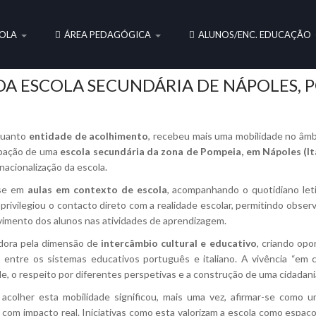
OLA
ÁREA PEDAGÓGICA
ALUNOS/ENC. EDUCAÇÃO
A ESCOLA SECUNDÁRIA DE NÁPOLES, PO
quanto
entidade de acolhimento
, recebeu mais uma mobilidade no âm
cipação de uma
escola secundária da zona de Pompeia, em Nápoles (It
acionalização da escola.
-se em
aulas em contexto de escola
, acompanhando o quotidiano leti
privilegiou o contacto direto com a realidade escolar, permitindo obser
lvimento dos alunos nas atividades de aprendizagem.
edora pela dimensão de
intercâmbio cultural e educativo
, criando opo
 entre os sistemas educativos português e italiano. A vivência “em
e, o respeito por diferentes perspetivas e a construção de uma cidadania
acolher esta mobilidade significou, mais uma vez, afirmar-se como u
s com impacto real. Iniciativas como esta valorizam a escola como espa