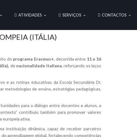
ATIVIDADES
SERVIÇOS
CONTACTOS
MPEIA (ITÁLIA)
bito do
programa Erasmus+
, decorrida entre
11 e 16
ália)
, de
nacionalidade italiana
, reforçando os laços
vo e as rotinas educativas da Escola Secundária Dr.
var metodologias de ensino, estratégias pedagógicas,
rtunidades para o diálogo entre docentes e alunos, a
 contexto” contribuiu também para promover valores
 europeia ativa.
ma instituição dinâmica, capaz de receber parceiros
ço de aprendizagem global, fortalecendo competências