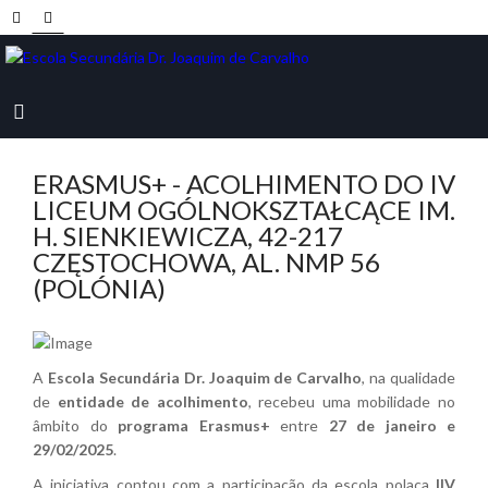
ERASMUS+ - ACOLHIMENTO DO IV
LICEUM OGÓLNOKSZTAŁCĄCE IM.
H. SIENKIEWICZA, 42-217
CZĘSTOCHOWA, AL. NMP 56
(POLÓNIA)
A
Escola Secundária Dr. Joaquim de Carvalho
, na qualidade
de
entidade de acolhimento
, recebeu uma mobilidade no
âmbito do
programa Erasmus+
entre
27 de janeiro e
29/02/2025
.
A iniciativa contou com a participação da escola polaca
IIV