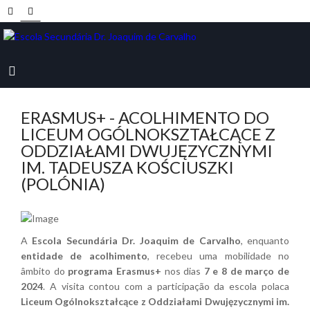
ERASMUS+ - ACOLHIMENTO DO
LICEUM OGÓLNOKSZTAŁCĄCE Z
ODDZIAŁAMI DWUJĘZYCZNYMI
IM. TADEUSZA KOŚCIUSZKI
(POLÓNIA)
A
Escola Secundária Dr. Joaquim de Carvalho
, enquanto
entidade de acolhimento
, recebeu uma mobilidade no
âmbito do
programa Erasmus+
nos dias
7 e 8 de março de
2024
. A visita contou com a participação da escola polaca
Liceum Ogólnokształcące z Oddziałami Dwujęzycznymi im.