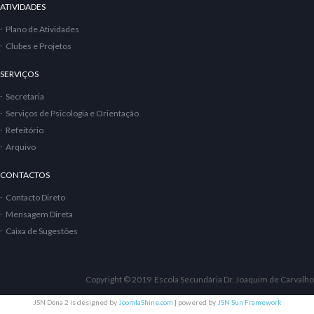
ATIVIDADES
Plano de Atividades
Clubes e Projetos
SERVIÇOS
Secretaria
Serviços de Psicologia e Orientação
Refeitório
Arquivo
CONTACTOS
Contacto Direto
Mensagem Direta
Caixa de Sugestões
Copyright © 2019 Escola Secundária Dr. Joaquim de Carvalho
JSN Dona 2 is designed by
JoomlaShine.com
| powered by
JSN Sun Framework