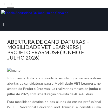
ABERTURA DE CANDIDATURAS –
MOBILIDADE VET LEARNERS |
PROJETO ERASMUS+ (JUNHO E
JULHO 2026)
Informamos toda a comunidade escolar que se encontram
abertas as candidaturas para a
Mobilidade VET Learners
, no
âmbito do
Projeto Erasmus+
, a realizar nos meses de
junho e
julho de 2026
, com uma duração prevista de
40 a 45 dias
.
Esta mobilidade destina-se aos alunos do ensino profissional
(VET – Vocational Education and Training) e constitui uma