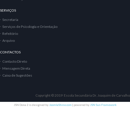
SERVIÇOS
Secretaria
Serviços de Psicologia e Orientação
Refeitório
Arquivo
CONTACTOS
Contacto Direto
Mensagem Direta
Caixa de Sugestões
Copyright © 2019 Escola Secundária Dr. Joaquim de Carvalho
JSN Dona 2 is designed by
JoomlaShine.com
| powered by
JSN Sun Framework