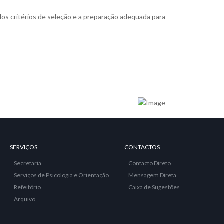
os critérios de seleção e a preparação adequada para
SERVIÇOS
CONTACTOS
Secretaria
Contacto Direto
Serviços de Psicologia e Orientação
Mensagem Direta
Refeitório
Caixa de Sugestões
Arquivo