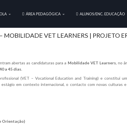
OLA
ÁREA PEDAGÓGICA
ALUNOS/ENC. EDUCAÇÃO
 MOBILIDADE VET LEARNERS | PROJETO E
ntram abertas as candidaturas para a
Mobilidade VET Learners
, no 
40 a 45 dias
.
rofissional (VET – Vocational Education and Training) e constitui 
de estágio em contexto internacional, o contacto com novas culturas e 
 e Orientação)