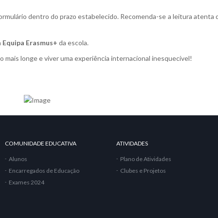
rmulário dentro do prazo estabelecido. Recomenda-se a leitura atenta d
a
Equipa Erasmus+
da escola.
o mais longe e viver uma experiência internacional inesquecível!
COMUNIDADE EDUCATIVA
ATIVIDADES
Alunos
Plano de Atividades
Encarregados de Educação
Clubes e Projetos
Exames 2024