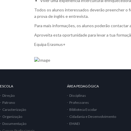
Viver uma experiência intercultural enriquecedora
Todos os alunos interessados deverão preencher o fo
a prova de inglês e entrevista.
Para mais informações, os alunos poderão contactar 
Aproveita esta oportunidade para levar a tua formaçã
Equipa Erasmus+
ESCOLA
ÁREA PEDAGÓGICA
Direção
Disciplinas
Patrono
Professores
Caracterização
Biblioteca Escolar
Organização
Cidadania e Desenvolvimento
Documentação
EMAEI
Cursos Profissionais