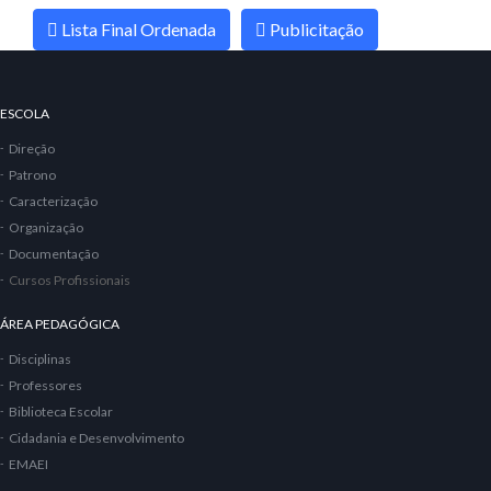
Lista Final Ordenada
Publicitação
ESCOLA
Direção
Patrono
Caracterização
Organização
Documentação
Cursos Profissionais
ÁREA PEDAGÓGICA
Disciplinas
Professores
Biblioteca Escolar
Cidadania e Desenvolvimento
EMAEI